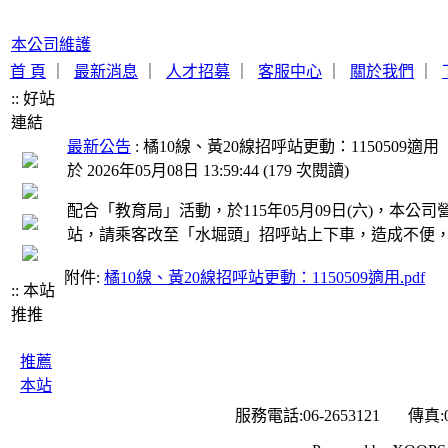
本公司維護
首 頁
｜
最新消息
｜
人才招募
｜
客服中心
｜
關於我們
｜
:: 好站
連結
最新公告
: 橘10線、黃20線招呼站更動：1150509適用
於 2026年05月08日 13:59:44
(
179 次閱讀
)
配合「教育局」活動，於115年05月09日(六)，本公
站，請乘客改至「水堀頭」招呼站上下車，造成不便
附件:
橘10線、黃20線招呼站更動：1150509適用.pdf
:: 本站
推推
推薦
本站
服務電話:06-2653121 傳真