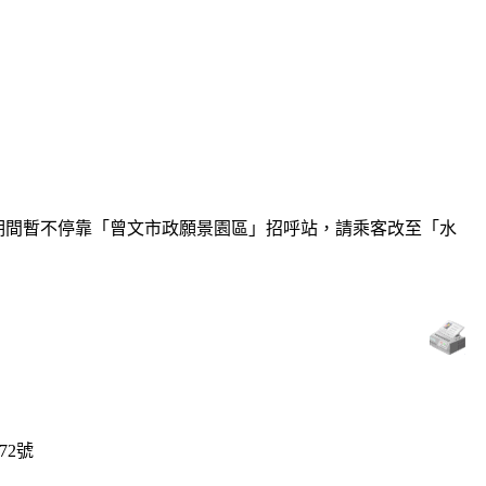
線，施工期間暫不停靠「曾文市政願景園區」招呼站，請乘客改至「水
72號