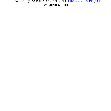
Powered by XOOPS © 2001-2011
The XOOPS Project
V:140903-1100