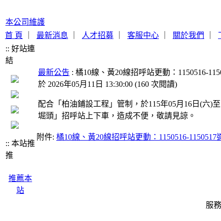
本公司維護
首 頁
｜
最新消息
｜
人才招募
｜
客服中心
｜
關於我們
｜
:: 好站連
結
最新公告
: 橘10線、黃20線招呼站更動：1150516-115
於 2026年05月11日 13:30:00
(
160 次閱讀
)
配合「柏油鋪設工程」管制，於115年05月16日(六
堀頭」招呼站上下車，造成不便，敬請見諒。
附件:
橘10線、黃20線招呼站更動：1150516-1150517適
:: 本站推
推
推薦本
站
服務