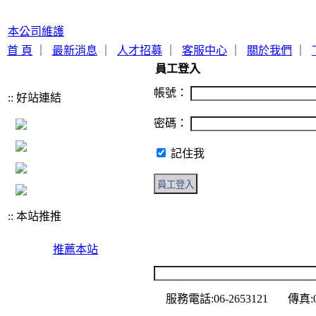
本公司維護
首 頁
｜
最新消息
｜
人才招募
｜
客服中心
｜
關於我們
｜
員工登入
帳號：
:: 好站連結
密碼：
記住我
:: 本站推推
推薦本站
服務電話:06-2653121 傳真